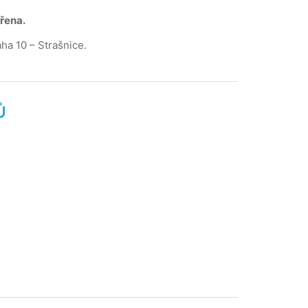
řena.
ha 10 – Strašnice.
Ů