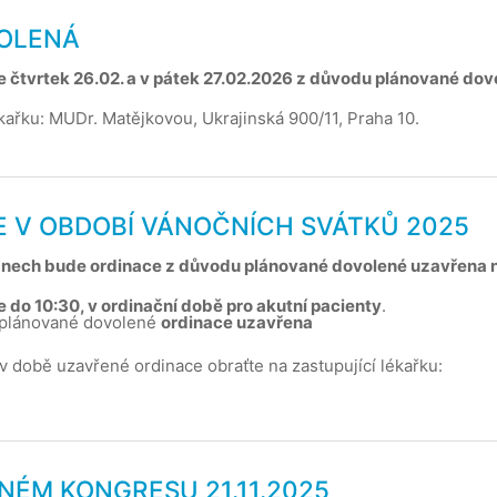
VOLENÁ
e čtvrtek 26.02. a v pátek 27.02.2026 z důvodu plánované dov
ékařku: MUDr. Matějkovou, Ukrajinská 900/11, Praha 10.
CE V OBDOBÍ VÁNOČNÍCH SVÁTKŮ 2025
h dnech bude ordinace z důvodu plánované dovolené uzavřena
 do 10:30, v ordinační době pro akutní pacienty
.
 plánované dovolené
ordinace uzavřena
 době uzavřené ordinace obraťte na zastupující lékařku:
RNÉM KONGRESU 21.11.2025