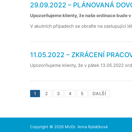
29.09.2022 – PLÁNOVANÁ DO
Upozorňujeme klienty, že naše ordinace bude 
V akutních případech se obraťte na zastupující l
11.05.2022 – ZKRÁCENÍ PRACO
Upozorňujeme klienty, že v pátek 13.05.2022 or
Stránkování
1
2
3
4
5
DALŠÍ
příspěvků
Copyright © 2026 MUDr. Anna Rybáčková