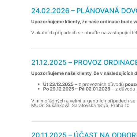
24.02.2026 – PLÁNOVANÁ DO
Upozorňujeme klienty, že naše ordinace bude v
V akutních případech se obraťte na zastupující l
21.12.2025 – PROVOZ ORDINA
Upozorňujeme naše klienty, že v následujícíc
Út 23.12.2025
– z provozních důvodů
pouze
Po 29.12.2025 –
Pá 02.01.2026
– z důvodu
V mimořádných a velmi urgentních případech se v
MUDr. Sušánková, Saratovská 181/5, Praha 10
20.11.2025 – ÚČAST NA ODBO