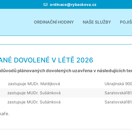
ordinace@rybackova.cz
ORDINAČNÍ HODINY
NAŠE SLUŽBY
POJI
VANÉ DOVOLENÉ V LÉTĚ 2026
z důvodů plánovaných dovolených uzavřena v následujících te
zastupuje MUDr. Matějková
Ukrajinská 900
zastupuje MUDr. Sušánková
Saratovská181
zastupuje MUDr. Sušánková
Saratovská181
kaře.